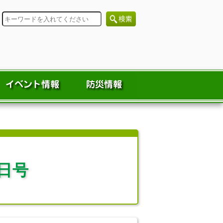
検
索
日号