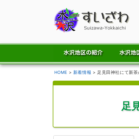
HOME
>
新着情報
>
足見田神社にて新茶
足