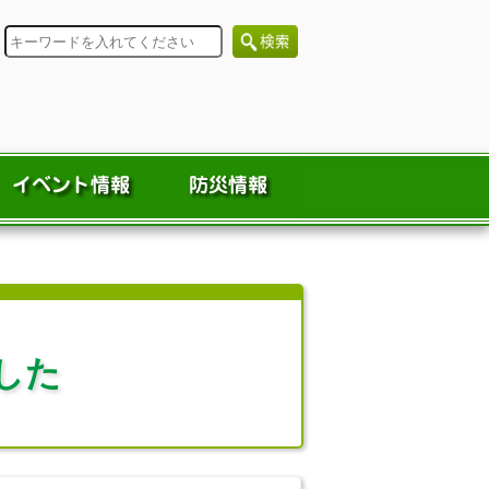
検
索
した