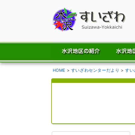
HOME
>
すいざわセンターだより
>
すい