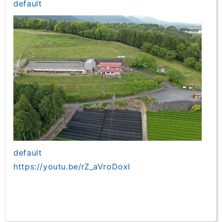
default
default
https://youtu.be/rZ_aVroDoxI